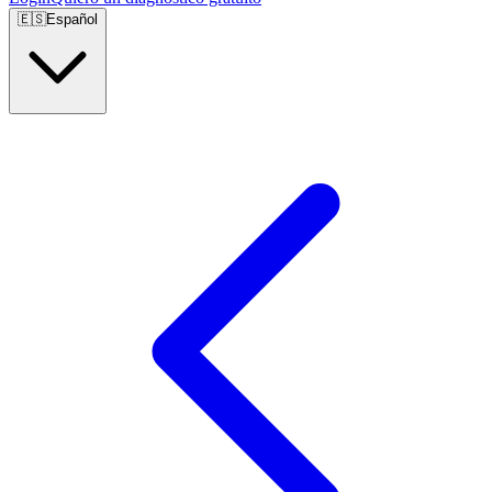
🇪🇸
Español