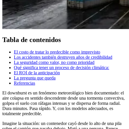
Tabla de contenidos
El costo de tratar lo predecible como imprevisto
Los accidentes también destruyen años de credibilidad
La seguridad como valor, no como prioridad
Qué significa tener un proceso de decisión climática:
El ROI de la anticipación
La pregunta que queda
Referencias
El downburst es un fenómeno meteorológico bien documentado: el
aire colapsa en sentido descendente desde una tormenta convectiva,
golpea el suelo con ráfagas intensas y se dispersa de forma radial.
Dura minutos. Pasa rápido. Y, con los modelos adecuados, es
totalmente predecible.
Imagine la situación: un contenedor cayó desde lo alto de una pila
sobre el camión que pasaba debajo. Mató a una persona. Parece