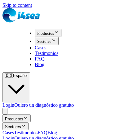
Skip to content
Productos
Sectores
Cases
Testimonios
FAQ
Blog
🇪🇸
Español
Login
Quiero un diagnóstico gratuito
Productos
Sectores
Cases
Testimonios
FAQ
Blog
Login
Quiero un diagnóstico gratuito