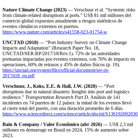
Nature Climate Change (2023)
— Verschuur et al. “Systemic risks
from climate-related disruptions at ports.” US$ 81 mil millones del
comercio global expuestos anualmente a riesgos sistémicos de
eventos climáticos extremos en puertos.
https://www.nature.com/articles/s41558-023-01754-w
UNCTAD (2018)
— “Port Industry Survey on Climate Change
Impacts and Adaptation” (Research Paper No. 18,
UNCTAD/SER.RP/2017/18/Rev.1). 72% de las autoridades
portuarias impactadas por eventos extremos, con 76% de impacto en
operaciones, 60% de retrasos y 45% de daños físicos (p. 19).
https://unctad.org/system/files/official-document/ser-rp-
2017d18_en.pdf
Verschuur, J., Koks, E.E. & Hall, J.W. (2020)
— “Port
disruptions due to natural disasters: Insights into port and logistics
resilience.”
Transportation Research Part D
. Análisis de 141
incidentes en 74 puertos de 12 países: la mitad de los eventos llevó
al cierre total del puerto, con una duración promedio de 6 días.
https://www.sciencedirect.com/science/article/abs/pii/S13619209203
Bain & Company / Valor Econômico (abr 2026)
— US$ 2,3 mil
millones en demurrage en Brasil en 2024, 15% de aumento sobre
2023.