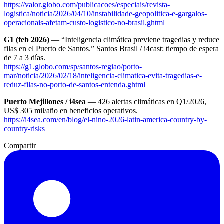
https://valor.globo.com/publicacoes/especiais/revista-
logistica/noticia/2026/04/10/instabilidade-geopolitica-e-gargalos-
operacionais-afetam-custo-logistico-no-brasil.ghtml
G1 (feb 2026)
— “Inteligencia climática previene tragedias y reduce
filas en el Puerto de Santos.” Santos Brasil / i4cast: tiempo de espera
de 7 a 3 días.
https://g1.globo.com/sp/santos-regiao/porto-
mar/noticia/2026/02/18/inteligencia-climatica-evita-tragedias-e-
reduz-filas-no-porto-de-santos-entenda.ghtml
Puerto Mejillones / i4sea
— 426 alertas climáticas en Q1/2026,
US$ 305 mil/año en beneficios operativos.
https://i4sea.com/en/blog/el-nino-2026-latin-america-country-by-
country-risks
Compartir