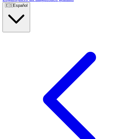
🇪🇸
Español