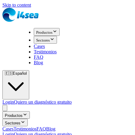
Skip to content
Productos
Sectores
Cases
Testimonios
FAQ
Blog
🇪🇸
Español
Login
Quiero un diagnóstico gratuito
Productos
Sectores
Cases
Testimonios
FAQ
Blog
Login
Quiero un diagnóstico gratuito