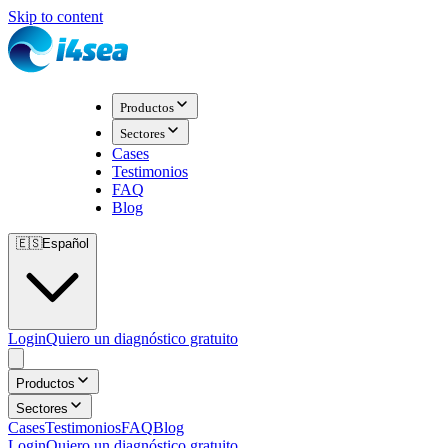
Skip to content
Productos
Sectores
Cases
Testimonios
FAQ
Blog
🇪🇸
Español
Login
Quiero un diagnóstico gratuito
Productos
Sectores
Cases
Testimonios
FAQ
Blog
Login
Quiero un diagnóstico gratuito