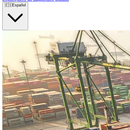
🇪🇸
Español